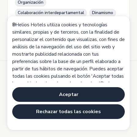
Organización
Colaboración interdepartamental
Dinamismo
Calidad
comunicación efectiva
🌐Helios Hotels utiliza cookies y tecnologías
similares, propias y de terceros, con la finalidad de
personalizar el contenido que visualizas, con fines de
análisis de la navegación del uso del sitio web y
mostrarte publicidad relacionada con tus
preferencias sobre la base de un perfil elaborado a
partir de tus hábitos de navegación. Puedes aceptar
todas las cookies pulsando el botón 'Aceptar todas
Desarrollado por
las cookies', rechazarlas pulsando sobre 'Rechazar
Aviso legal
todas las cookies' o configurarlas haciendo clic en
Aceptar
Política de cookies
'Configuración de cookies'. Haz clic aquí para saber
más:
Política de cookies
Política de privacidad
Rechazar todas las cookies
Configuración de cookies