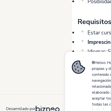
Posibilida
Requisito
Estar curs
Imprescin
Idiomas: 
Ganas de t
🌐Helios Ho
propias y d
contenido q
navegación
relacionada
elaborado 
aceptar to
todas las 
Desarrollado por
todas las c