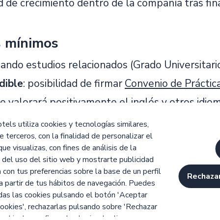
d de crecimiento dentro de la compañía tras final
s mínimos
ando estudios relacionados (Grado Universitario
dible
: posibilidad de firmar
Convenio de Práctic
Se valorará positivamente el inglés y otros idi
rabajar en equipo y orientación al cliente.
tels utiliza cookies y tecnologías similares,
e terceros, con la finalidad de personalizar el
ue visualizas, con fines de análisis de la
 del uso del sitio web y mostrarte publicidad
 con tus preferencias sobre la base de un perfil
Rechazar
a partir de tus hábitos de navegación. Puedes
das las cookies pulsando el botón 'Aceptar
cookies', rechazarlas pulsando sobre 'Rechazar
Aviso legal
Pol
ookies' o configurarlas haciendo clic en