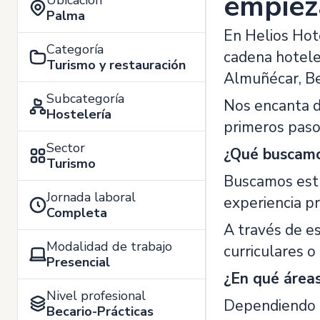
empiez
Ubicación
Palma
En Helios Hot
Categoría
cadena hoteler
Turismo y restauración
Almuñécar, Be
Subcategoría
Nos encanta de
Hostelería
primeros paso
Sector
¿Qué buscam
Turismo
Buscamos estud
Jornada laboral
experiencia pr
Completa
A través de es
Modalidad de trabajo
curriculares o
Presencial
¿En qué área
Nivel profesional
Dependiendo d
Becario-Prácticas