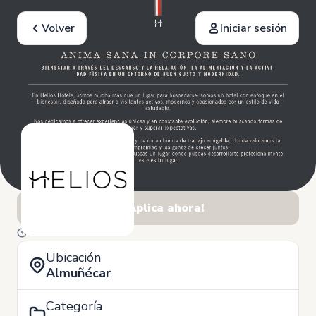
Volver
Iniciar sesión
¡Aplica ahora!
5 de Junio
Ubicación
Almuñécar
Categoría